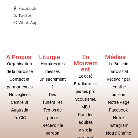
Facebook
Twitter
WhatsApp
A Propos
Liturgie
En
Médias
Mouvem
Organisation
Horaires des
Le Bulletin
ent
de la paroisse
messes
paroissial
Le caté
Contact et
Un sacrement
Recevoir par
Etudiants et
permanences
?
email le
jeunes pro
Nos églises
Des
bulletin
Scoutisme,
Centre St
funérailles
Notre Page
MEJ
Augustin
Temps de
Facebook
Pour les
Le CIC
prière
Notre
adultes
Recevoir le
Instagram
Vivre la
pardon
Notre Chaîne
solidarité