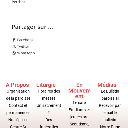
Perchot
Partager sur ...
Facebook
Twitter
WhatsApp
A Propos
Liturgie
En
Médias
Mouvem
Organisation
Horaires des
Le Bulletin
ent
de la paroisse
messes
paroissial
Le caté
Contact et
Un sacrement
Recevoir par
Etudiants et
permanences
?
email le
jeunes pro
Nos églises
Des
bulletin
Scoutisme,
Centre St
funérailles
Notre Page