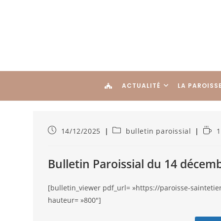
ACTUALITÉ
LA PAROISS
14/12/2025
bulletin paroissial
1
Bulletin Paroissial du 14 décem
[bulletin_viewer pdf_url= »https://paroisse-saintet
hauteur= »800″]