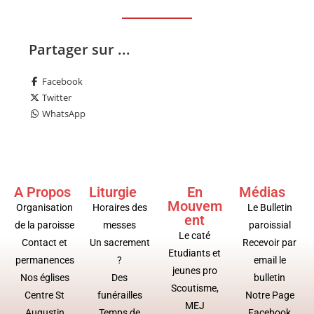
Partager sur ...
Facebook
Twitter
WhatsApp
A Propos
Liturgie
En
Médias
Mouvem
Organisation
Horaires des
Le Bulletin
ent
de la paroisse
messes
paroissial
Le caté
Contact et
Un sacrement
Recevoir par
Etudiants et
permanences
?
email le
jeunes pro
Nos églises
Des
bulletin
Scoutisme,
Centre St
funérailles
Notre Page
MEJ
Augustin
Temps de
Facebook