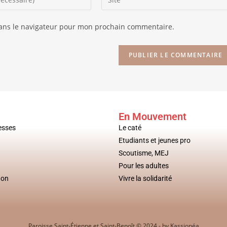
dans le navigateur pour mon prochain commentaire.
En Mouvement
esses
Le caté
Etudiants et jeunes pro
Scoutisme, MEJ
Pour les adultes
don
Vivre la solidarité
Paroisse Saint-Étienne et Saint-Benoît © 2024 - by
Kassiopéa