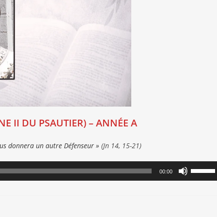
 II DU PSAUTIER) – ANNÉE A
 vous donnera un autre Défenseur »
(Jn 14, 15-21)
Utilisez
00:00
les
flèches
haut/ba
pour