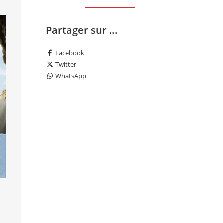
er
Partager sur ...
r
Facebook
Twitter
WhatsApp