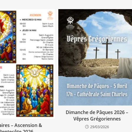
augment
ou
diminue
le
volume.
Dimanche de Pâques 2026 –
Vêpres Grégoriennes
ires – Ascension &
29/03/2026
Pentecôte 2026