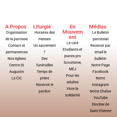
A Propos
Liturgie
En
Médias
Mouvem
Organisation
Horaires des
Le Bulletin
ent
de la paroisse
messes
paroissial
Le caté
Contact et
Un sacrement
Recevoir par
Etudiants et
permanences
?
email le
jeunes pro
Nos églises
Des
bulletin
Scoutisme,
Centre St
funérailles
Notre Page
MEJ
Augustin
Temps de
Facebook
Pour les
Le CIC
prière
Notre
adultes
Recevoir le
Instagram
Vivre la
pardon
Notre Chaîne
solidarité
YouTube
Diocèse de
Saint-Etienne