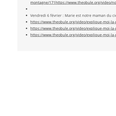
montagne/171
https://www.theobule.org/video/n
Vendredi 6 février : Marie est notre maman du cie
https://www.theobule.org/video/explique-moi-la-
https://www.theobule.org/video/explique-moi-la-
https://www.theobule.org/video/explique-moi-la-