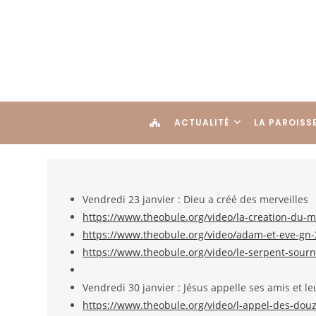
ACTUALITÉ
LA PAROISS
Vendredi 23 janvier : Dieu a créé des merveilles
https://www.theobule.org/video/la-creation-du-
https://www.theobule.org/video/adam-et-eve-gn-
https://www.theobule.org/video/le-serpent-sourn
Vendredi 30 janvier : Jésus appelle ses amis et l
https://www.theobule.org/video/l-appel-des-douz