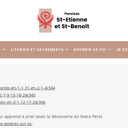
E
LITURGIE ET SACREMENTS
NOURRIR SA FOI
JE SO
monde-gn-1-1-31-gn-2-1-4/344
2-7-9-15-18-24/345
ois-gn-3-1-12-17-24/346
eur apprend à prier (avec la découverte du Notre Père)
e-apotres-sur-la-