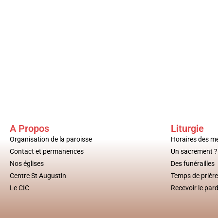
A Propos
Liturgie
Organisation de la paroisse
Horaires des m
Contact et permanences
Un sacrement ?
Nos églises
Des funérailles
Centre St Augustin
Temps de prière
Le CIC
Recevoir le par