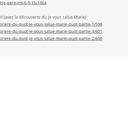
otre-pere-mt-6-9-15/1064
l (avec la découverte du Je vous salue Marie)
priere-du-quot-je-vous-salue-marie-quot-partie-1/598
priere-du-quot-je-vous-salue-marie-quot-partie-3/601
priere-du-quot-je-vous-salue-marie-quot-partie-2/600