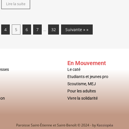
Lire la suite
4
5
6
7
…
32
Suivante » »
En Mouvement
esses
Le caté
Etudiants et jeunes pro
Scoutisme, MEJ
Pour les adultes
don
Vivre la solidarité
Paroisse Saint-Étienne et Saint-Benoît © 2024 - by
Kassiopéa