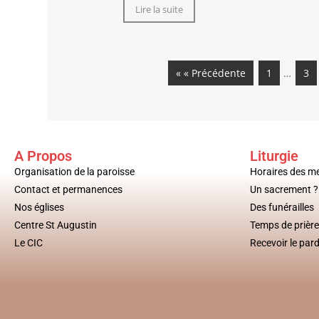
Lire la suite
« « Précédente
1
…
3
A Propos
Liturgie
Organisation de la paroisse
Horaires des m
Contact et permanences
Un sacrement ?
Nos églises
Des funérailles
Centre St Augustin
Temps de prière
Le CIC
Recevoir le par